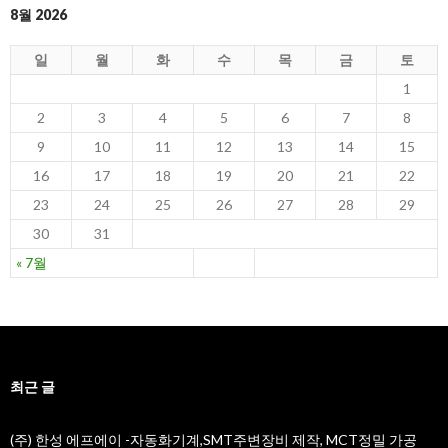
8월 2026
일
월
화
수
목
금
토
1
2
3
4
5
6
7
8
9
10
11
12
13
14
15
16
17
18
19
20
21
22
23
24
25
26
27
28
29
30
31
« 7월
최근 글
(주) 한성 에프에이 -자동화기계,SMT주변장비 제작, MCT정밀 가공