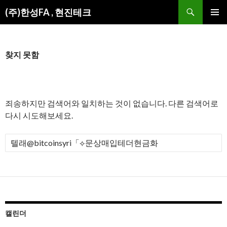
검
(주)한성FA , 현진테크
색
컨
주 메뉴
텐
츠
로
찾지 못함
건
너
뛰
기
죄송하지만 검색어와 일치하는 것이 없습니다. 다른 검색어로
다시 시도해보세요.
검
색
:
캘린더