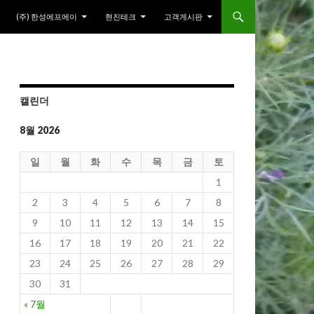
(주) 한성에프에이
현진테크
고객게시판
캘린더
8월 2026
일
월
화
수
목
금
토
1
2
3
4
5
6
7
8
9
10
11
12
13
14
15
16
17
18
19
20
21
22
23
24
25
26
27
28
29
30
31
« 7월