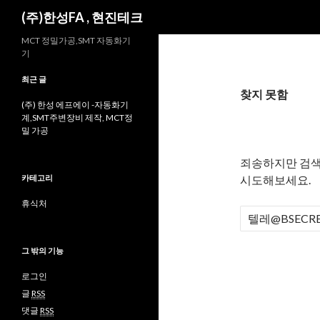
검
(주)한성FA , 현진테크
색
MCT 정밀가공,SMT 자동화기
기
최근 글
찾지 못함
(주) 한성 에프에이 -자동화기
계,SMT주변장비 제작, MCT정
밀 가공
죄송하지만 검색
카테고리
시도해보세요.
휴식처
검
색
:
그 밖의 기능
로그인
글
RSS
댓글
RSS