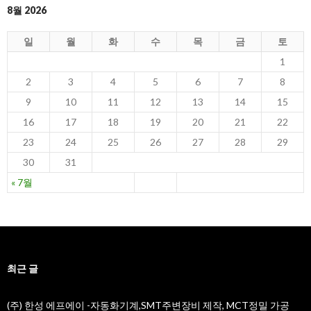
8월 2026
일
월
화
수
목
금
토
1
2
3
4
5
6
7
8
9
10
11
12
13
14
15
16
17
18
19
20
21
22
23
24
25
26
27
28
29
30
31
« 7월
최근 글
(주) 한성 에프에이 -자동화기계,SMT주변장비 제작, MCT정밀 가공