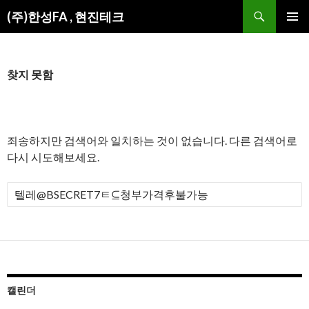
검
(주)한성FA , 현진테크
색
컨
주 메뉴
텐
츠
로
찾지 못함
건
너
뛰
기
죄송하지만 검색어와 일치하는 것이 없습니다. 다른 검색어로
다시 시도해보세요.
검
색
:
캘린더