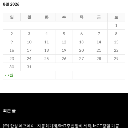
8월 2026
일
월
화
수
목
금
토
1
2
3
4
5
6
7
8
9
10
11
12
13
14
15
16
17
18
19
20
21
22
23
24
25
26
27
28
29
30
31
« 7월
최근 글
(주) 한성 에프에이 -자동화기계,SMT주변장비 제작, MCT정밀 가공