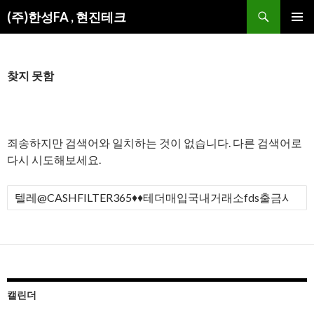
검
(주)한성FA , 현진테크
색
컨
주 메뉴
텐
츠
로
찾지 못함
건
너
뛰
기
죄송하지만 검색어와 일치하는 것이 없습니다. 다른 검색어로
다시 시도해보세요.
검
색
:
캘린더