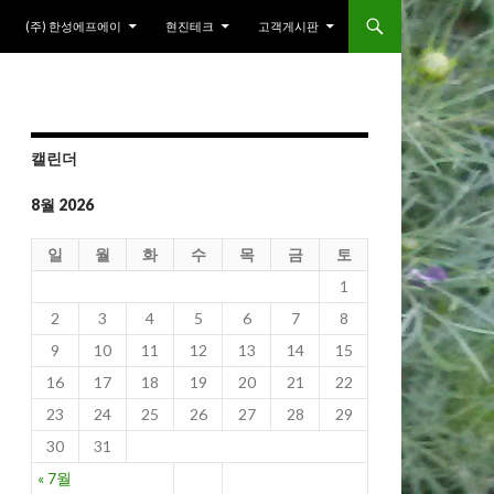
(주) 한성에프에이
현진테크
고객게시판
캘린더
8월 2026
일
월
화
수
목
금
토
1
2
3
4
5
6
7
8
9
10
11
12
13
14
15
16
17
18
19
20
21
22
23
24
25
26
27
28
29
30
31
« 7월