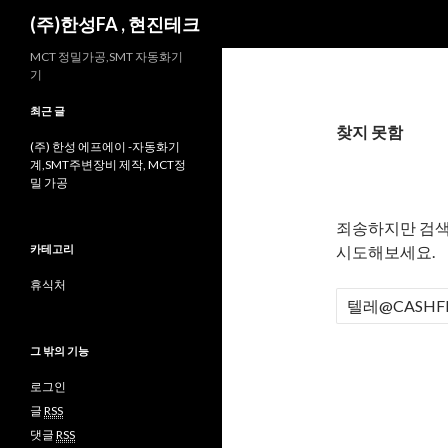
검
(주)한성FA , 현진테크
색
MCT 정밀가공,SMT 자동화기
기
최근 글
찾지 못함
(주) 한성 에프에이 -자동화기
계,SMT주변장비 제작, MCT정
밀 가공
죄송하지만 검색
카테고리
시도해보세요.
휴식처
검
색
:
그 밖의 기능
로그인
글
RSS
댓글
RSS