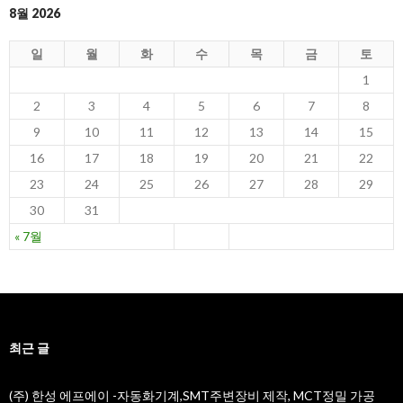
8월 2026
일
월
화
수
목
금
토
1
2
3
4
5
6
7
8
9
10
11
12
13
14
15
16
17
18
19
20
21
22
23
24
25
26
27
28
29
30
31
« 7월
최근 글
(주) 한성 에프에이 -자동화기계,SMT주변장비 제작, MCT정밀 가공