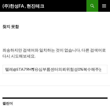
검
(주)한성FA , 현진테크
색
컨
주 메뉴
텐
츠
로
찾지 못함
건
너
뛰
기
죄송하지만 검색어와 일치하는 것이 없습니다. 다른 검색어로
다시 시도해보세요.
검
색
:
캘린더