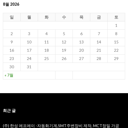
8월 2026
일
월
화
수
목
금
토
1
2
3
4
5
6
7
8
9
10
11
12
13
14
15
16
17
18
19
20
21
22
23
24
25
26
27
28
29
30
31
« 7월
최근 글
(주) 한성 에프에이 -자동화기계,SMT주변장비 제작, MCT정밀 가공