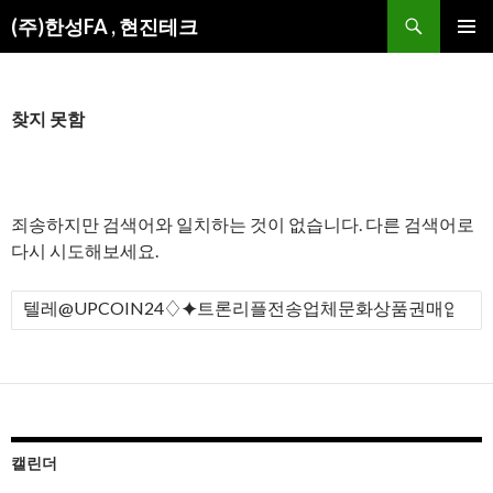
검
(주)한성FA , 현진테크
색
컨
주 메뉴
텐
츠
로
찾지 못함
건
너
뛰
기
죄송하지만 검색어와 일치하는 것이 없습니다. 다른 검색어로
다시 시도해보세요.
검
색
:
캘린더