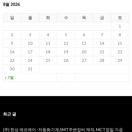
8월 2026
일
월
화
수
목
금
토
1
2
3
4
5
6
7
8
9
10
11
12
13
14
15
16
17
18
19
20
21
22
23
24
25
26
27
28
29
30
31
« 7월
최근 글
(주) 한성 에프에이 -자동화기계,SMT주변장비 제작, MCT정밀 가공