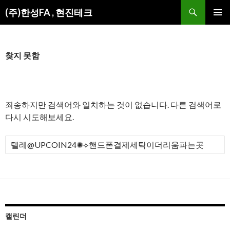
검
(주)한성FA , 현진테크
색
컨
주 메뉴
텐
츠
로
찾지 못함
건
너
뛰
기
죄송하지만 검색어와 일치하는 것이 없습니다. 다른 검색어로
다시 시도해보세요.
검
색
:
캘린더