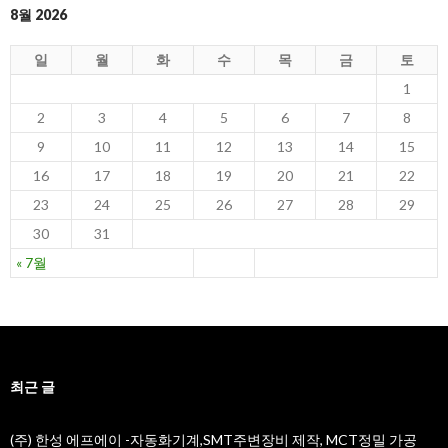
8월 2026
일
월
화
수
목
금
토
1
2
3
4
5
6
7
8
9
10
11
12
13
14
15
16
17
18
19
20
21
22
23
24
25
26
27
28
29
30
31
« 7월
최근 글
(주) 한성 에프에이 -자동화기계,SMT주변장비 제작, MCT정밀 가공