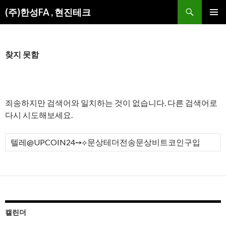
검
(주)한성FA , 현진테크
색
컨
주 메뉴
텐
츠
로
찾지 못함
건
너
뛰
기
죄송하지만 검색어와 일치하는 것이 없습니다. 다른 검색어로
다시 시도해보세요.
검
색
:
캘린더