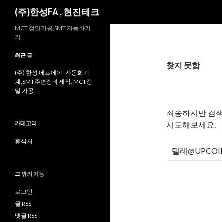
검
(주)한성FA , 현진테크
색
MCT 정밀가공,SMT 자동화기
기
최근 글
찾지 못함
(주) 한성 에프에이 -자동화기
계,SMT주변장비 제작, MCT정
밀 가공
죄송하지만 검색
카테고리
시도해보세요.
휴식처
검
색
:
그 밖의 기능
로그인
글
RSS
댓글
RSS