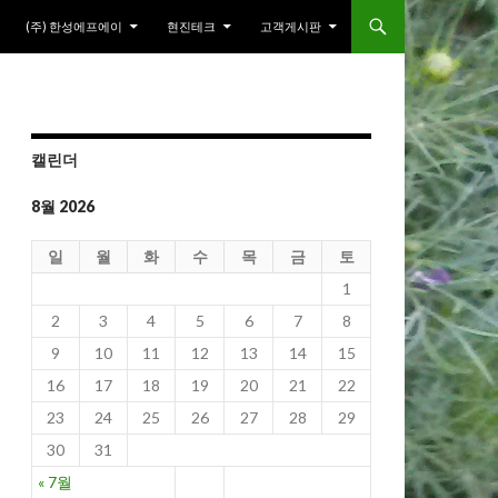
(주) 한성에프에이
현진테크
고객게시판
캘린더
8월 2026
일
월
화
수
목
금
토
1
2
3
4
5
6
7
8
9
10
11
12
13
14
15
16
17
18
19
20
21
22
23
24
25
26
27
28
29
30
31
« 7월