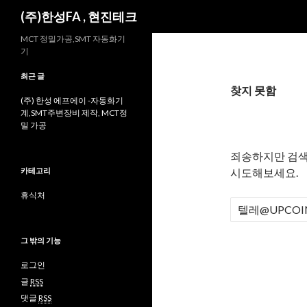
검
(주)한성FA , 현진테크
색
MCT 정밀가공,SMT 자동화기
기
최근 글
찾지 못함
(주) 한성 에프에이 -자동화기
계,SMT주변장비 제작, MCT정
밀 가공
죄송하지만 검색
카테고리
시도해보세요.
휴식처
검
색
:
그 밖의 기능
로그인
글
RSS
댓글
RSS