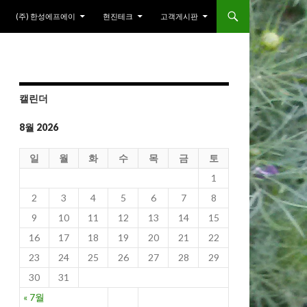
(주) 한성에프에이
현진테크
고객게시판
캘린더
8월 2026
일
월
화
수
목
금
토
1
2
3
4
5
6
7
8
9
10
11
12
13
14
15
16
17
18
19
20
21
22
23
24
25
26
27
28
29
30
31
« 7월