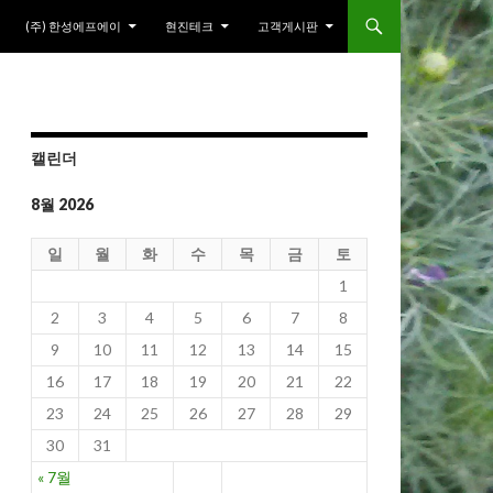
(주) 한성에프에이
현진테크
고객게시판
캘린더
8월 2026
일
월
화
수
목
금
토
1
2
3
4
5
6
7
8
9
10
11
12
13
14
15
16
17
18
19
20
21
22
23
24
25
26
27
28
29
30
31
« 7월