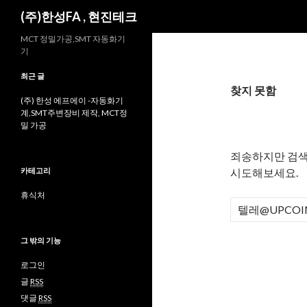
검
(주)한성FA , 현진테크
색
MCT 정밀가공,SMT 자동화기
기
최근 글
찾지 못함
(주) 한성 에프에이 -자동화기
계,SMT주변장비 제작, MCT정
밀 가공
죄송하지만 검색
카테고리
시도해보세요.
휴식처
검
색
:
그 밖의 기능
로그인
글
RSS
댓글
RSS