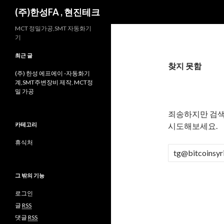
검
(주)한성FA , 현진테크
색
MCT 정밀가공,SMT 자동화기
기
최근 글
찾지 못함
(주) 한성 에프에이 -자동화기
계,SMT주변장비 제작, MCT정
밀 가공
죄송하지만 검색
카테고리
시도해보세요.
휴식처
검
색
:
그 밖의 기능
로그인
글
RSS
댓글
RSS