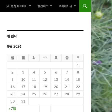
(주) 한성에프에이
현진테크
고객게시판
캘린더
8월 2026
일
월
화
수
목
금
토
1
2
3
4
5
6
7
8
9
10
11
12
13
14
15
16
17
18
19
20
21
22
23
24
25
26
27
28
29
30
31
« 7월