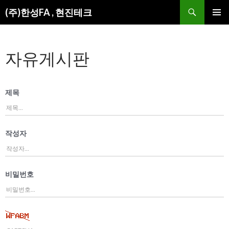
검
(주)한성FA , 현진테크
색
컨
주 메뉴
텐
츠
자유게시판
로
건
너
뛰
제목
기
작성자
비밀번호