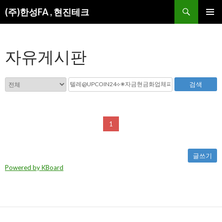
검
(주)한성FA , 현진테크
색
컨
주 메뉴
텐
츠
자유게시판
로
건
너
뛰
검색
기
1
글쓰기
Powered by KBoard