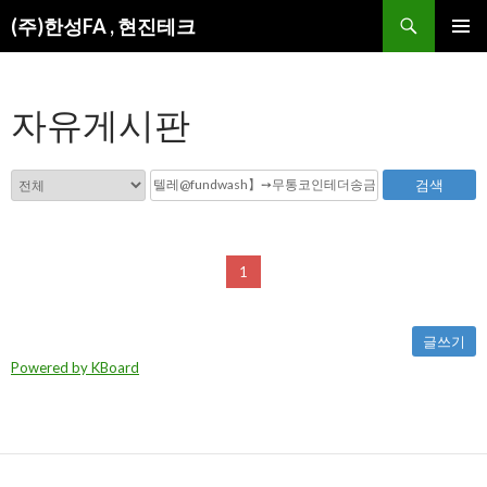
검
(주)한성FA , 현진테크
색
컨
주 메뉴
텐
츠
자유게시판
로
건
너
뛰
검색
기
1
글쓰기
Powered by KBoard