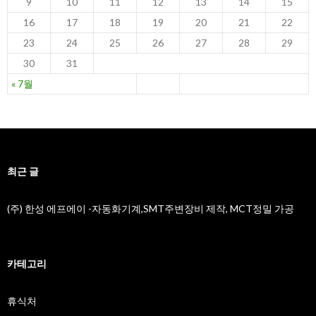
9
10
11
12
13
14
15
16
17
18
19
20
21
22
23
24
25
26
27
28
29
30
31
« 7월
최근 글
(주) 한성 에프에이 -자동화기계,SMT주변장비 제작, MCT정밀 가공
카테고리
휴식처