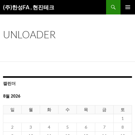
검
(주)한성FA , 현진테크
색
컨
주 메뉴
텐
츠
UNLOADER
로
건
너
뛰
기
캘린더
8월 2026
일
월
화
수
목
금
토
1
2
3
4
5
6
7
8