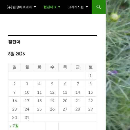
(주) 한성에프에이
현진테크
고객게시판
캘린더
8월 2026
일
월
화
수
목
금
토
1
2
3
4
5
6
7
8
9
10
11
12
13
14
15
16
17
18
19
20
21
22
23
24
25
26
27
28
29
30
31
« 7월