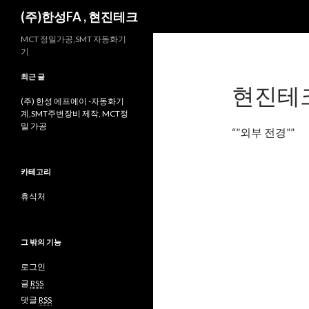
검
(주)한성FA , 현진테크
색
MCT 정밀가공,SMT 자동화기
기
최근 글
현진테
(주) 한성 에프에이 -자동화기
계,SMT주변장비 제작, MCT정
밀 가공
“”외부 전경””
카테고리
휴식처
그 밖의 기능
로그인
글
RSS
댓글
RSS